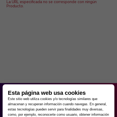
La URL especificada no se corresponde con ningún
Producto.
HORARIO PARTICULAR
Esta página web usa cookies
de Lunes a Viernes
Este sitio web utiliza cookies y/o tecnologías similares que
9:30 - 20:00
almacenan y recuperan información cuando navegas. En general,
Sábados
estas tecnologías pueden servir para finalidades muy diversas,
10:00 - 14:00 y 17:00 - 20:00
como, por ejemplo, reconocerte como usuario, obtener información
Domingos cerrado.