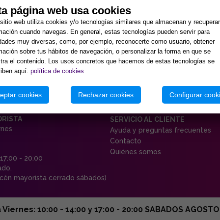
ta página web usa cookies
sitio web utiliza cookies y/o tecnologías similares que almacenan y recupera
mación cuando navegas. En general, estas tecnologías pueden servir para
idades muy diversas, como, por ejemplo, reconocerte como usuario, obtener
mación sobre tus hábitos de navegación, o personalizar la forma en que se
ra el contenido. Los usos concretos que hacemos de estas tecnologías se
iben aquí:
política de cookies
eptar cookies
Rechazar cookies
Configurar cook
ORISTA
SERVICIO AL CLIENTE
rnes
Ayuda y preguntas frecuentes
Contacto
Quiénes somos
 17:00 - 20:00
ado.
én mayorista cerrado sábados)
ernes: 10:00 - 14:00 y 17:00 - 20:00 SABADOS AGOSTO C