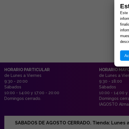
Es
Este 
infor
final
infor
muest
descr
Ac
HORARIO PARTICULAR
HORARIO MAY
de Lunes a Viernes
de Lunes a Vie
9:30 - 20:00
9:30 - 18:00
Sábados
Sábados
10:00 - 14:00 y 17:00 - 20:00
10:00 - 14:00 y
Domingos cerrado.
Domingos cerr
(AGOSTO Almac
SABADOS DE AGOSTO CERRADO. Tienda: Lunes a Vi