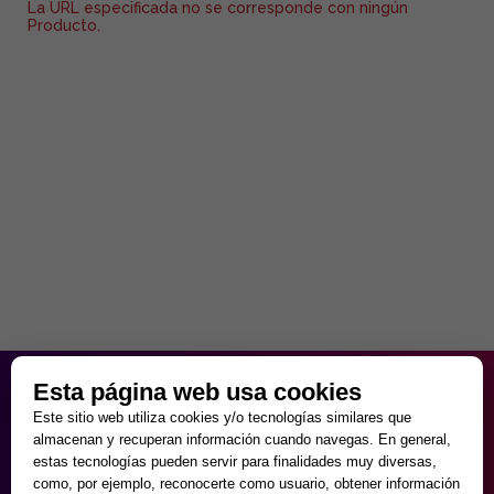
La URL especificada no se corresponde con ningún
Producto.
HORARIO PARTICULAR
Esta página web usa cookies
de Lunes a Viernes
Este sitio web utiliza cookies y/o tecnologías similares que
9:30 - 20:00
almacenan y recuperan información cuando navegas. En general,
Sábados
estas tecnologías pueden servir para finalidades muy diversas,
10:00 - 14:00 y 17:00 - 20:00
como, por ejemplo, reconocerte como usuario, obtener información
Domingos cerrado.