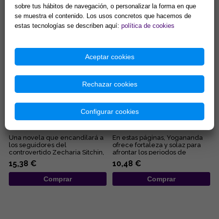
sobre tus hábitos de navegación, o personalizar la forma en que
algunas de las quin...
de Elizabeth Clare Pro...
13,46 €
8,65 €
se muestra el contenido. Los usos concretos que hacemos de
estas tecnologías se describen aquí:
política de cookies
Comprar
Comprar
Aceptar cookies
Rechazar cookies
Configurar cookies
EL REY QUE SE NEGÓ A MORIR
POR QUÉ DIOS PERMITE EL
MAL Y CÓMO SUPERARLO
Una novela que encandilará a
En estas páginas, Yogananda
los seguidores del
ofrece fortaleza y solaz para
controvertido Zecharia Sitchin,
afrontar los periodos de
pues en ella combina sus
adversidad al esclarecer lo...
15,38 €
10,48 €
obses...
Comprar
Comprar