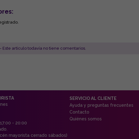
ores:
egistrado.
- Este articulo todavía no tiene comentarios.
ORISTA
SERVICIO AL CLIENTE
rnes
Ayuda y preguntas frecuentes
Contacto
Quiénes somos
 17:00 - 20:00
ado.
én mayorista cerrado sábados)