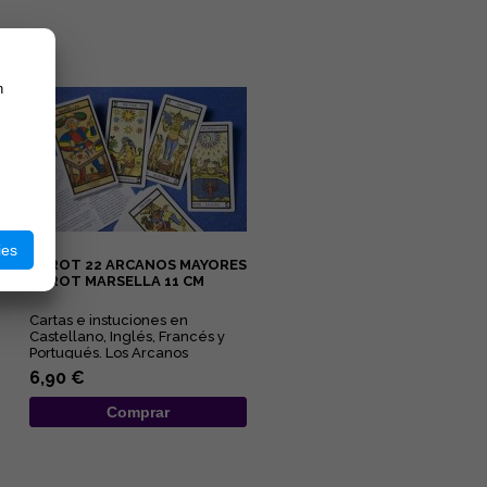
n
ies
TAROT 22 ARCANOS MAYORES
TAROT MARSELLA 11 CM
Cartas e instuciones en
Castellano, Inglés, Francés y
Portugués. Los Arcanos
Mayores que ahora
6,90 €
presentamos est...
Comprar