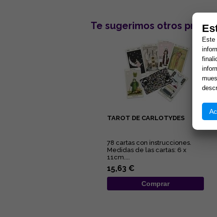
Te sugerimos otros produc
Es
Este 
infor
final
infor
muest
descr
Ac
TAROT DE CARLOTYDES
78 cartas con instrucciones.
Medidas de las cartas: 6 x
11cm....
15,63 €
Comprar