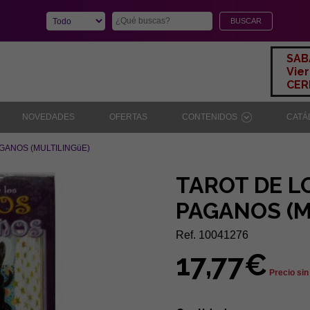
SAB
Vier
CERR
NOVEDADES
OFERTAS
CONTENIDOS
CAT
GANOS (MULTILINGüE)
TAROT DE L
PAGANOS (M
Ref. 10041276
17,77€
Precio sin