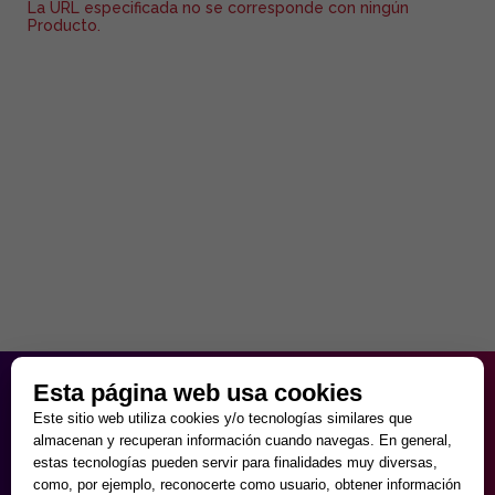
La URL especificada no se corresponde con ningún
Producto.
HORARIO PARTICULAR
Esta página web usa cookies
de Lunes a Viernes
Este sitio web utiliza cookies y/o tecnologías similares que
9:30 - 20:00
almacenan y recuperan información cuando navegas. En general,
Sábados
estas tecnologías pueden servir para finalidades muy diversas,
10:00 - 14:00 y 17:00 - 20:00
como, por ejemplo, reconocerte como usuario, obtener información
Domingos cerrado.