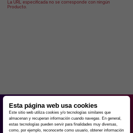
La URL especificada no se corresponde con ningún
Producto.
HORARIO PARTICULAR
Esta página web usa cookies
de Lunes a Viernes
Este sitio web utiliza cookies y/o tecnologías similares que
9:30 - 20:00
almacenan y recuperan información cuando navegas. En general,
Sábados
estas tecnologías pueden servir para finalidades muy diversas,
10:00 - 14:00 y 17:00 - 20:00
como, por ejemplo, reconocerte como usuario, obtener información
Domingos cerrado.