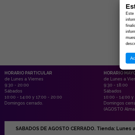
Es
Este 
infor
final
infor
muest
descr
Ac
HORARIO PARTICULAR
HORARIO MAY
de Lunes a Viernes
de Lunes a Vie
9:30 - 20:00
9:30 - 18:00
Sábados
Sábados
10:00 - 14:00 y 17:00 - 20:00
10:00 - 14:00 y
Domingos cerrado.
Domingos cerr
(AGOSTO Almac
SABADOS DE AGOSTO CERRADO. Tienda: Lunes a Vi