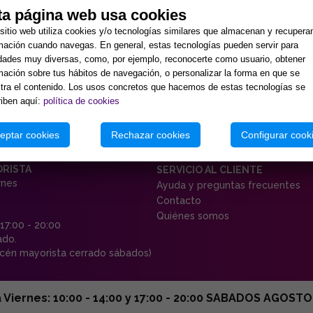
ta página web usa cookies
sitio web utiliza cookies y/o tecnologías similares que almacenan y recupera
mación cuando navegas. En general, estas tecnologías pueden servir para
idades muy diversas, como, por ejemplo, reconocerte como usuario, obtener
mación sobre tus hábitos de navegación, o personalizar la forma en que se
ra el contenido. Los usos concretos que hacemos de estas tecnologías se
iben aquí:
política de cookies
eptar cookies
Rechazar cookies
Configurar cook
ORISTA
SERVICIO AL CLIENTE
rnes
Ayuda y preguntas frecuentes
Contacto
Quiénes somos
 17:00 - 20:00
ado.
én mayorista cerrado sábados)
ernes: 10:00 - 14:00 y 17:00 - 20:00 SABADOS AGOSTO C