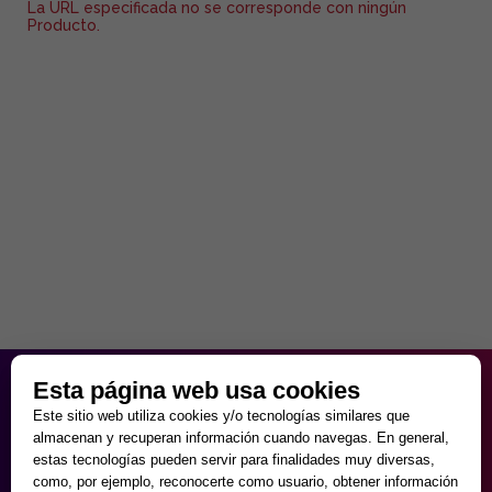
La URL especificada no se corresponde con ningún
Producto.
HORARIO PARTICULAR
Esta página web usa cookies
de Lunes a Viernes
Este sitio web utiliza cookies y/o tecnologías similares que
9:30 - 20:00
almacenan y recuperan información cuando navegas. En general,
Sábados
estas tecnologías pueden servir para finalidades muy diversas,
10:00 - 14:00 y 17:00 - 20:00
como, por ejemplo, reconocerte como usuario, obtener información
Domingos cerrado.