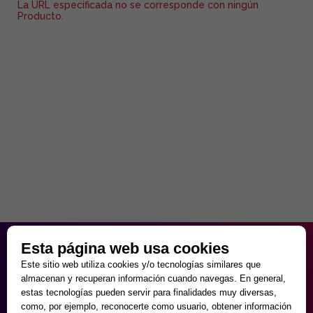
La URL especificada no se corresponde con ningún
Producto.
HORARIO PARTICULAR
Esta página web usa cookies
de Lunes a Viernes
Este sitio web utiliza cookies y/o tecnologías similares que
9:30 - 20:00
almacenan y recuperan información cuando navegas. En general,
Sábados
estas tecnologías pueden servir para finalidades muy diversas,
10:00 - 14:00 y 17:00 - 20:00
como, por ejemplo, reconocerte como usuario, obtener información
Domingos cerrado.