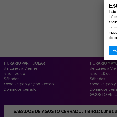
Es
Este 
infor
final
infor
muest
descr
Ac
HORARIO PARTICULAR
HORARIO MAY
de Lunes a Viernes
de Lunes a Vie
9:30 - 20:00
9:30 - 18:00
Sábados
Sábados
10:00 - 14:00 y 17:00 - 20:00
10:00 - 14:00 y
Domingos cerrado.
Domingos cerr
(AGOSTO Almac
SABADOS DE AGOSTO CERRADO. Tienda: Lunes a Vi