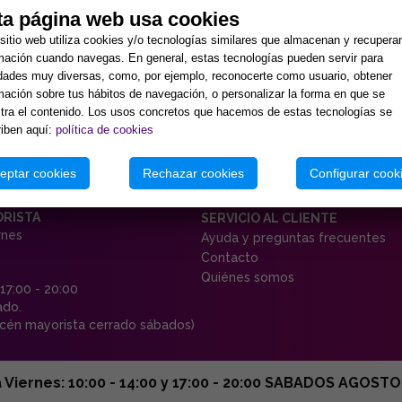
ta página web usa cookies
sitio web utiliza cookies y/o tecnologías similares que almacenan y recupera
mación cuando navegas. En general, estas tecnologías pueden servir para
idades muy diversas, como, por ejemplo, reconocerte como usuario, obtener
mación sobre tus hábitos de navegación, o personalizar la forma en que se
ra el contenido. Los usos concretos que hacemos de estas tecnologías se
iben aquí:
política de cookies
eptar cookies
Rechazar cookies
Configurar cook
ORISTA
SERVICIO AL CLIENTE
rnes
Ayuda y preguntas frecuentes
Contacto
Quiénes somos
 17:00 - 20:00
ado.
én mayorista cerrado sábados)
ernes: 10:00 - 14:00 y 17:00 - 20:00 SABADOS AGOSTO C