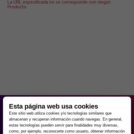
La URL especificada no se corresponde con ningún
Producto.
HORARIO PARTICULAR
Esta página web usa cookies
de Lunes a Viernes
Este sitio web utiliza cookies y/o tecnologías similares que
9:30 - 20:00
almacenan y recuperan información cuando navegas. En general,
Sábados
estas tecnologías pueden servir para finalidades muy diversas,
10:00 - 14:00 y 17:00 - 20:00
como, por ejemplo, reconocerte como usuario, obtener información
Domingos cerrado.