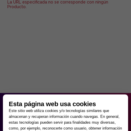
La URL especificada no se corresponde con ningún
Producto.
HORARIO PARTICULAR
Esta página web usa cookies
de Lunes a Viernes
Este sitio web utiliza cookies y/o tecnologías similares que
9:30 - 20:00
almacenan y recuperan información cuando navegas. En general,
Sábados
estas tecnologías pueden servir para finalidades muy diversas,
10:00 - 14:00 y 17:00 - 20:00
como, por ejemplo, reconocerte como usuario, obtener información
Domingos cerrado.