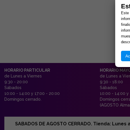
Es
Este 
infor
final
infor
muest
descr
Ac
HORARIO PARTICULAR
HORARIO MAY
de Lunes a Viernes
de Lunes a Vie
9:30 - 20:00
9:30 - 18:00
Sábados
Sábados
10:00 - 14:00 y 17:00 - 20:00
10:00 - 14:00 y
Domingos cerrado.
Domingos cerr
(AGOSTO Almac
SABADOS DE AGOSTO CERRADO. Tienda: Lunes a Vi