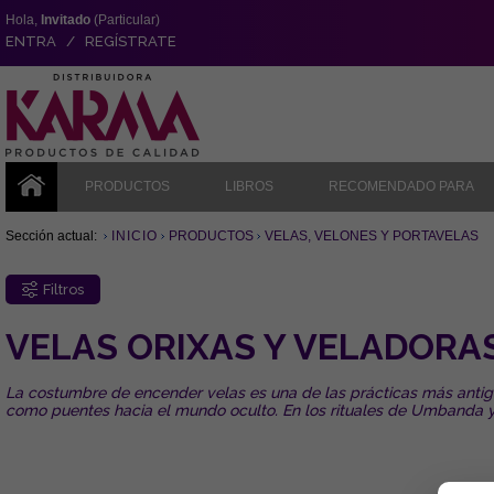
Hola,
Invitado
(Particular)
ENTRA / REGÍSTRATE
PRODUCTOS
LIBROS
RECOMENDADO PARA
Sección actual:
INICIO
PRODUCTOS
VELAS, VELONES Y PORTAVELAS
Filtros
VELAS ORIXAS Y VELADORA
La costumbre de encender velas es una de las prácticas más antigua
como puentes hacia el mundo oculto. En los rituales de Umbanda y