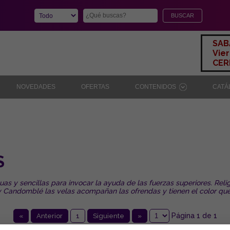
SAB
Vier
CERR
NOVEDADES
OFERTAS
CONTENIDOS
CAT
S
s y sencillas para invocar la ayuda de las fuerzas superiores. Reli
 Candomblé las velas acompañan las ofrendas y tienen el color que
Página 1 de 1
«
Anterior
1
Siguiente
»