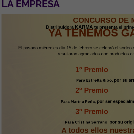
LA EMPRESA
CONCURSO DE 
Distribuidora
KARMA
te presenta el prim
YA TENEMOS G
El pasado miércoles día 15 de febrero se celebró el sorteo 
resultaron agraciados con productos ce
1º Premio
por su ar
Para Estrella Ribo,
2º Premio
por ser especialm
Para Marina Peña,
3º Premio
por su orig
Para Cristina Serrano,
A todos ellos nuest