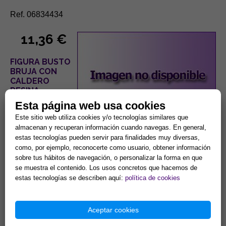
Ref. 06834434
11,36 €
FIGURA BUSTO
BRUJA CON
CALDERO
RESINA
14X12,5X15 CM.
Esta página web usa cookies
Este sitio web utiliza cookies y/o tecnologías similares que
almacenan y recuperan información cuando navegas. En general,
estas tecnologías pueden servir para finalidades muy diversas,
como, por ejemplo, reconocerte como usuario, obtener información
sobre tus hábitos de navegación, o personalizar la forma en que
se muestra el contenido. Los usos concretos que hacemos de
Ref. 06834436
estas tecnologías se describen aquí:
política de cookies
5,16 €
Aceptar cookies
FIGURA RESINA