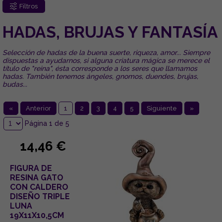
Filtros
HADAS, BRUJAS Y FANTASÍA
Selección de hadas de la buena suerte, riqueza, amor... Siempre
dispuestas a ayudarnos, si alguna criatura mágica se merece el
título de "reina", ésta corresponde a los seres que llamamos
hadas. También tenemos ángeles, gnomos, duendes, brujas,
budas...
«
Anterior
1
2
3
4
5
Siguiente
»
Página 1 de 5
14,46 €
FIGURA DE
RESINA GATO
CON CALDERO
DISEÑO TRIPLE
LUNA
19X11X10,5CM