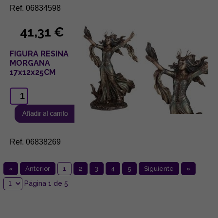
Ref. 06834598
41,31 €
FIGURA RESINA
MORGANA
17x12x25CM
Ref. 06838269
«
Anterior
1
2
3
4
5
Siguiente
»
Página 1 de 5