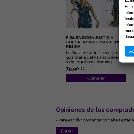
Este 
infor
final
infor
muest
descr
FIGURA DIOSA JUSTICIA
COLOR DORADO Y AZUL 70 CM
RESINA
Ac
La Diosa de la Justicia es la
guardiana del karma universal
y del equilibrio cósmico.
Representa la ley Divina...
79,90 €
Comprar
Opiniones de los comprad
- Para escribir comentarios debes estar r
Entrar