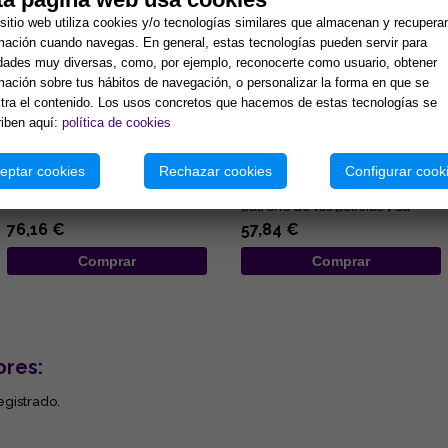
sitio web utiliza cookies y/o tecnologías similares que almacenan y recupera
mación cuando navegas. En general, estas tecnologías pueden servir para
idades muy diversas, como, por ejemplo, reconocerte como usuario, obtener
mación sobre tus hábitos de navegación, o personalizar la forma en que se
ra el contenido. Los usos concretos que hacemos de estas tecnologías se
iben aquí:
política de cookies
FIGURA SEÑORA FORTUNA 28
FIGURA ARCANGEL MIGUEL 24
CM
CM
eptar cookies
Rechazar cookies
Configurar cook
Figura de resina color bronce....
Figura de resina color bronce.
El arcángel Miguel es el
patrono de los policías y su
insignia es el valor, la ...
76,16 €
57,84 €
Comprar
Comprar
ores:
egistrado.