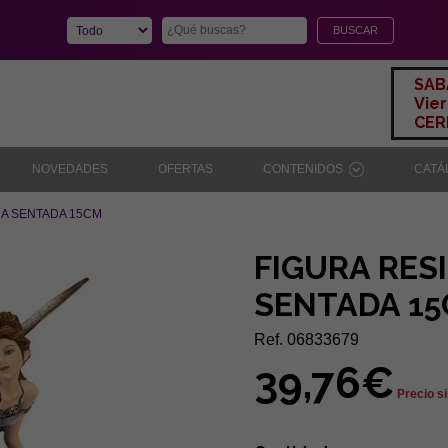
SAB
Vier
CERR
NOVEDADES
OFERTAS
CONTENIDOS
CAT
DA SENTADA 15CM
FIGURA RES
SENTADA 1
Ref. 06833679
39,76€
Precio si