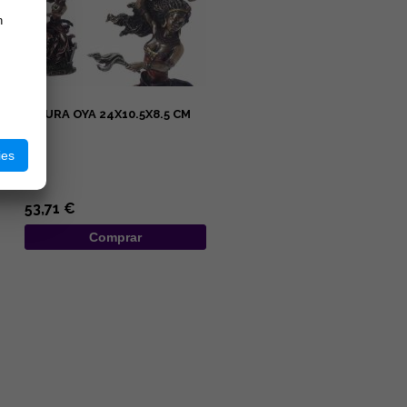
n
FIGURA OYA 24X10.5X8.5 CM
ies
...
53,71 €
Comprar