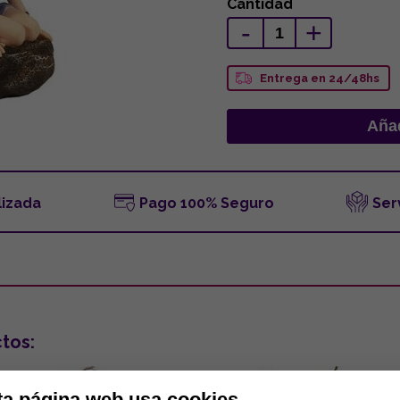
Cantidad
-
+
Entrega en 24/48hs
lizada
Pago 100% Seguro
Ser
tos:
ta página web usa cookies