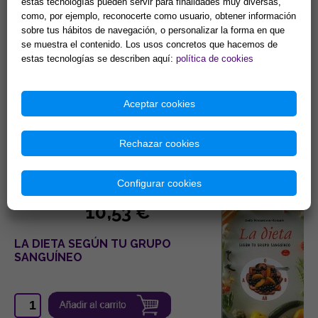
estas tecnologías pueden servir para finalidades muy diversas,
como, por ejemplo, reconocerte como usuario, obtener información
15,38 €
sobre tus hábitos de navegación, o personalizar la forma en que
se muestra el contenido. Los usos concretos que hacemos de
estas tecnologías se describen aquí:
política de cookies
DIETA HORMONAL: EL RÉGIMEN
MÉDICO QUE TE HARÁ ADELGAZAR
ACTUANDO EN LA RAÍZ DE TU
METABOLISMO
Aceptar cookies
Rechazar cookies
Ref. 5052053
Configurar cookies
10,53 €
LA DIETA SEGÚN TU GRUPO
SANGUÍNEO