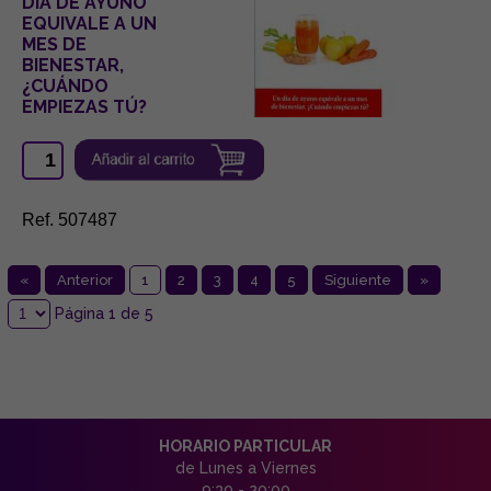
DÍA DE AYUNO
EQUIVALE A UN
MES DE
BIENESTAR,
¿CUÁNDO
EMPIEZAS TÚ?
Ref. 507487
«
Anterior
1
2
3
4
5
Siguiente
»
Página 1 de 5
HORARIO PARTICULAR
de Lunes a Viernes
9:30 - 20:00