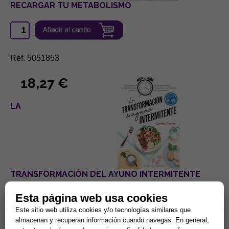
RECARGAR TU METABOLISMO
Ref. 5051853
18,27 €
LA
TRANSFORMACIÓN DEL AYUNO INTERMITENTE
Esta página web usa cookies
Este sitio web utiliza cookies y/o tecnologías similares que
almacenan y recuperan información cuando navegas. En general,
Ref. 5051944