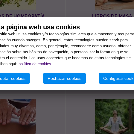
OS DE HOMEOPATÍA
LIBROS DE MASA
ta página web usa cookies
sitio web utiliza cookies y/o tecnologías similares que almacenan y recupera
mación cuando navegas. En general, estas tecnologías pueden servir para
idades muy diversas, como, por ejemplo, reconocerte como usuario, obtener
mación sobre tus hábitos de navegación, o personalizar la forma en que se
ra el contenido. Los usos concretos que hacemos de estas tecnologías se
iben aquí:
política de cookies
eptar cookies
Rechazar cookies
Configurar cook
OS DE OSTEOPATÍA
LIBROS DE PILAT