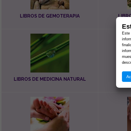
LIBROS DE GEMOTERAPIA
LIBR
Es
Este 
infor
final
infor
muest
descr
Ac
LIBROS DE MEDICINA NATURAL
LIBR