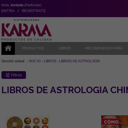
Hola,
Invitado
(Particular)
ENTRA / REGÍSTRATE
PRODUCTOS
LIBROS
RECOMENDADO PARA
Sección actual:
INICIO
LIBROS
LIBROS DE ASTROLOGÍA
Filtros
LIBROS DE ASTROLOGIA CH