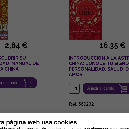
2,84 €
16,35 €
SCUBRIR SU
INTRODUCCIÓN A LA AST
DAD: MANUAL DE
CHINA: CONOCE TU SIGNO
A CHINA
PERSONALIDAD, SALUD, D
AMOR
Ref. 560232
ta página web usa cookies
sitio web utiliza cookies y/o tecnologías similares que almacenan y recupera