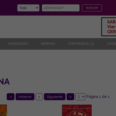
SAB
Vier
CERR
NOVEDADES
OFERTAS
CONTENIDOS
CAT
INA
Página 1 de 1
«
Anterior
1
Siguiente
»