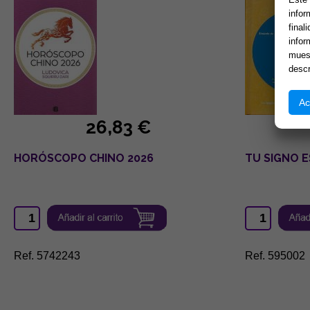
infor
final
infor
muest
descr
Ac
26,83 €
HORÓSCOPO CHINO 2026
TU SIGNO E
Ref. 5742243
Ref. 595002