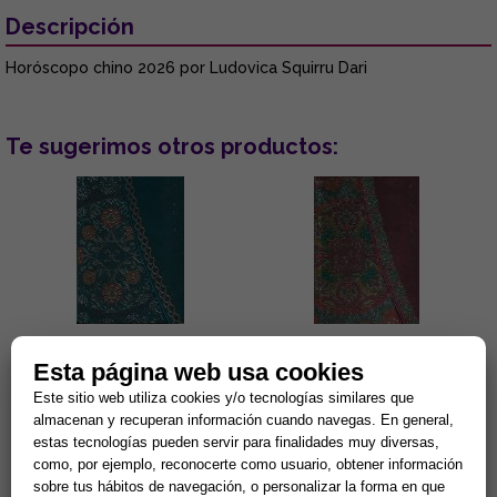
Descripción
Horóscopo chino 2026 por Ludovica Squirru Dari
Te sugerimos otros productos:
LIBRETA HORÓSCOPO PISCIS
LIBRETA HORÓSCOPO
Esta página web usa cookies
SAGITARIO
Este sitio web utiliza cookies y/o tecnologías similares que
Preciosa colección de libretas
Preciosa colección de libretas
almacenan y recuperan información cuando navegas. En general,
de los horóscopos. Pautadas.
de los horóscopos. Pautadas.
estas tecnologías pueden servir para finalidades muy diversas,
17,5cm x 13cm...
17,5cm x 13cm...
como, por ejemplo, reconocerte como usuario, obtener información
4,92 €
4,92 €
sobre tus hábitos de navegación, o personalizar la forma en que