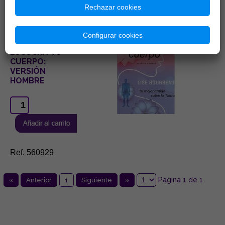
Ref. 560731
Rechazar cookies
15,38 €
Configurar cookies
ESCUCHA TU
CUERPO:
VERSIÓN
HOMBRE
Ref. 560929
Página 1 de 1
«
Anterior
1
Siguiente
»