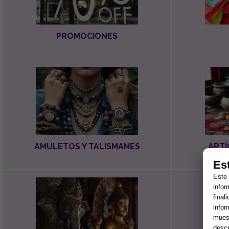
PROMOCIONES
AMULETOS Y TALISMANES
ARTÍ
Es
Este 
infor
final
infor
muest
descr