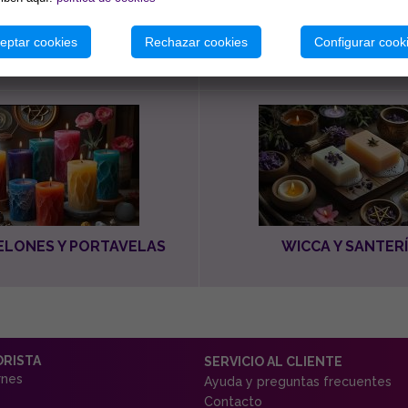
eptar cookies
Rechazar cookies
Configurar cook
INCIENSOS
MINERALES
VELONES Y PORTAVELAS
WICCA Y SANTER
ORISTA
SERVICIO AL CLIENTE
rnes
Ayuda y preguntas frecuentes
Contacto