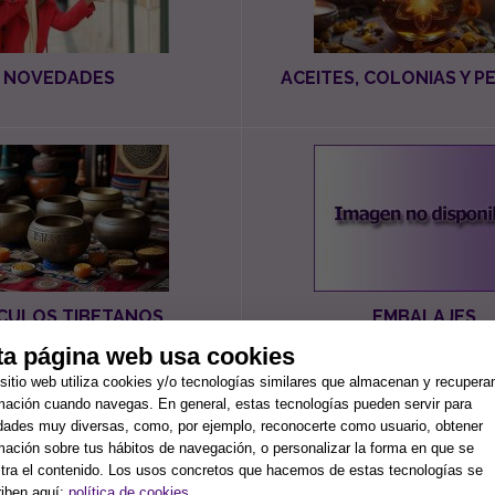
NOVEDADES
ACEITES, COLONIAS Y 
CULOS TIBETANOS
EMBALAJES
ta página web usa cookies
sitio web utiliza cookies y/o tecnologías similares que almacenan y recupera
mación cuando navegas. En general, estas tecnologías pueden servir para
idades muy diversas, como, por ejemplo, reconocerte como usuario, obtener
mación sobre tus hábitos de navegación, o personalizar la forma en que se
ra el contenido. Los usos concretos que hacemos de estas tecnologías se
iben aquí:
política de cookies