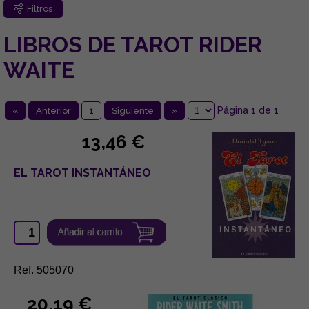
Filtros
LIBROS DE TAROT RIDER
WAITE
Página 1 de 1
«
Anterior
1
Siguiente
»
13,46 €
EL TAROT INSTANTÁNEO
Ref. 505070
20,19 €