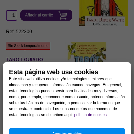
Ref. 522200
16,30 €
Sin Stock temporalmente
TAROT GUIADO:
GUÍA PARA
Esta página web usa cookies
PRINCIPIANTES
Este sitio web utiliza cookies y/o tecnologías similares que
almacenan y recuperan información cuando navegas. En general,
estas tecnologías pueden servir para finalidades muy diversas,
como, por ejemplo, reconocerte como usuario, obtener información
Ref. 522280
sobre tus hábitos de navegación, o personalizar la forma en que
se muestra el contenido. Los usos concretos que hacemos de
17,26 €
estas tecnologías se describen aquí:
política de cookies
EL TAROT EN TUS MANOS
Aceptar cookies