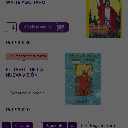
WAITE Y SU TAROT
Ref. 599080
22,50 €
Sin Stock temporalmente
EL TAROT DE LA
NUEVA VISIÓN
Ref. 599097
Página 1 de 1
«
Anterior
1
Siguiente
»