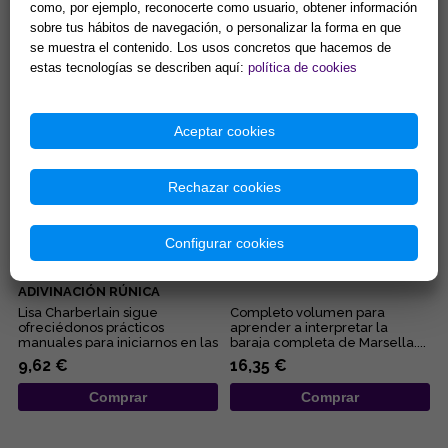
como, por ejemplo, reconocerte como usuario, obtener información
convivencia de la pareja, del
misterio, y es que el conde
sobre tus hábitos de navegación, o personalizar la forma en que
embarazo, de los negocios,
Rennes-le-Chateau es uno de
del pleito, de la salud... Éstas...
los personajes más controv...
se muestra el contenido. Los usos concretos que hacemos de
15,38 €
19,18 €
estas tecnologías se describen aquí:
política de cookies
Comprar
Comprar
Aceptar cookies
Rechazar cookies
Configurar cookies
RUNAS PARA PRINCIPIANTES:
EL TAROT DE MARSELLA, AL
GUÍA DE LA MAGIA Y LA
DESCUBIERTO
ADIVINACIÓN RÚNICA
Lisa Charberlain sigue
Completo volumen para
ofreciédonos prácticos
aprender a interpretar la
manuales para iniciarnos en las
baraja completa de Marsella....
diferentes disciplinas
9,62 €
16,35 €
esotérica...
Comprar
Comprar