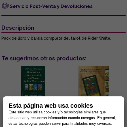
Servicio Post-Venta y Devoluciones
Descripción
Pack de libro y baraja completa del tarot de Rider Waite.
Te sugerimos otros productos:
Esta página web usa cookies
Este sitio web utiliza cookies y/o tecnologías similares que
MANUAL DE INTERPRETACIÓN
EL TAROT DE RENNES-LE-
DEL TAROT CON LOS 78
CHATEAU (Pack Libro +
almacenan y recuperan información cuando navegas. En general,
ARCANOS
Cartas)
estas tecnologías pueden servir para finalidades muy diversas,
Lectura de la boda o
Un tarot clásico cargado de