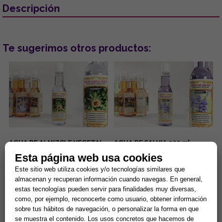
Descripción
Te sugerimos otros productos:
AGUA DE ALMIZCLE VEGETAL
AGUA DE SALVIA 200 ml.
200 ml. (PROSPERIDAD Y
(PURIFICACION Y
Esta página web usa cookies
SENSUALIDAD))
PROTECCION)
Válido para uso tópico. ...
Válido para uso tópico. ...
Este sitio web utiliza cookies y/o tecnologías similares que
almacenan y recuperan información cuando navegas. En general,
estas tecnologías pueden servir para finalidades muy diversas,
7,98 € =
5,59 €
7,98 €
como, por ejemplo, reconocerte como usuario, obtener información
sobre tus hábitos de navegación, o personalizar la forma en que
Comprar
Comprar
se muestra el contenido. Los usos concretos que hacemos de