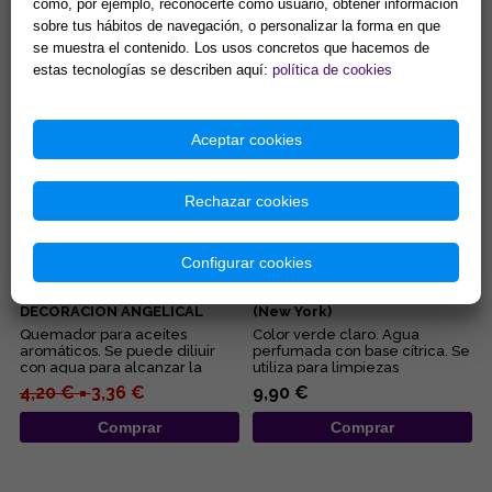
como, por ejemplo, reconocerte como usuario, obtener información
sobre tus hábitos de navegación, o personalizar la forma en que
7,98 € =
5,59 €
7,98 €
se muestra el contenido. Los usos concretos que hacemos de
estas tecnologías se describen aquí:
política de cookies
Comprar
Comprar
Aceptar cookies
Rechazar cookies
Configurar cookies
LAMPARILLA
COLONIA AGUA FLORIDA
QUEMAPERFUMES CERAMICA
MURRAY & LANMAN (221 ml)
DECORACION ANGELICAL
(New York)
COLOR BLANCO 9x10 cm.
Quemador para aceites
Color verde claro. Agua
aromáticos. Se puede diliuir
perfumada con base cítrica. Se
con agua para alcanzar la
utiliza para limpiezas
intensidad deseada....
energéticas....
4,20 € =
3,36 €
9,90 €
Comprar
Comprar