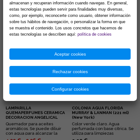
almacenan y recuperan información cuando navegas. En general,
estas tecnologías pueden servir para finalidades muy diversas,
AGUA DE ALMIZCLE VEGETAL
AGUA DE SALVIA 200 ml.
200 ml. (PROSPERIDAD Y
(PURIFICACION Y
como, por ejemplo, reconocerte como usuario, obtener información
SENSUALIDAD))
PROTECCION)
sobre tus hábitos de navegación, o personalizar la forma en que
Válido para uso tópico. ...
Válido para uso tópico. ...
se muestra el contenido. Los usos concretos que hacemos de
estas tecnologías se describen aquí:
política de cookies
7,98 € =
5,59 €
7,98 €
Comprar
Comprar
Aceptar cookies
Rechazar cookies
Configurar cookies
LAMPARILLA
COLONIA AGUA FLORIDA
QUEMAPERFUMES CERAMICA
MURRAY & LANMAN (221 ml)
DECORACION ANGELICAL
(New York)
COLOR BLANCO 9x10 cm.
Quemador para aceites
Color verde claro. Agua
aromáticos. Se puede diliuir
perfumada con base cítrica. Se
con agua para alcanzar la
utiliza para limpiezas
intensidad deseada....
energéticas....