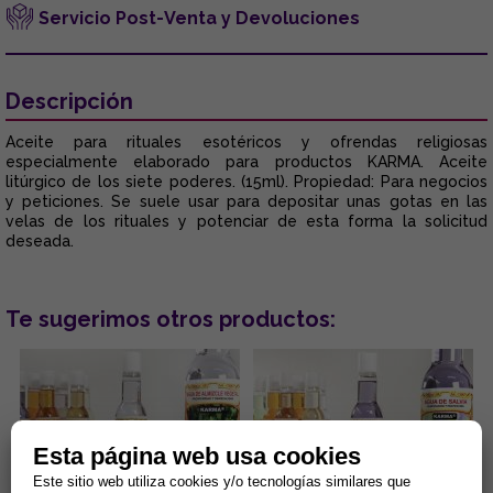
Servicio Post-Venta y Devoluciones
Descripción
Aceite para rituales esotéricos y ofrendas religiosas
especialmente elaborado para productos KARMA. Aceite
litúrgico de los siete poderes. (15ml). Propiedad: Para negocios
y peticiones. Se suele usar para depositar unas gotas en las
velas de los rituales y potenciar de esta forma la solicitud
deseada.
Te sugerimos otros productos:
Esta página web usa cookies
Este sitio web utiliza cookies y/o tecnologías similares que