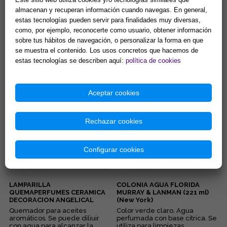
almacenan y recuperan información cuando navegas. En general,
estas tecnologías pueden servir para finalidades muy diversas,
AGUA DE ALMIZCLE VEGETAL
AGUA DE SALVIA 200 ml.
como, por ejemplo, reconocerte como usuario, obtener información
200 ml. (PROSPERIDAD Y
(PURIFICACION Y
sobre tus hábitos de navegación, o personalizar la forma en que
SENSUALIDAD))
PROTECCION)
se muestra el contenido. Los usos concretos que hacemos de
Válido para uso tópico. ...
Válido para uso tópico. ...
estas tecnologías se describen aquí:
política de cookies
7,98 € =
5,59 €
7,98 €
Aceptar cookies
Comprar
Comprar
Rechazar cookies
Configurar cookies
LAMPARILLA
COLONIA AGUA FLORIDA
QUEMAPERFUMES CERAMICA
MURRAY & LANMAN (221 ml)
DECORACION ANGELICAL
(New York)
COLOR BLANCO 9x10 cm.
Quemador para aceites
Color verde claro. Agua
aromáticos. Se puede diliuir
perfumada con base cítrica. Se
con agua para alcanzar la
utiliza para limpiezas