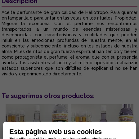
Descripción
Aceite perfumante de gran calidad de Heliotropo. Para quemar
en lamparilla o para untar en las velas en los rituales. Propiedad:
Mejorar la economía. Con el perfume nos encontrarmos
transportados a un mundo de esencias misteriosas y
desconocidas, con características y cualidades que pueden
influir en las emociones profundas de nuestra mente, en el
consciente y subconsciente, incluso en los estados de nuestra
alma. Miles de ritos de gran fuerza espiritual han tenido y tienen
como protagonista el perfume, el aroma, que con su presencia
ayuda a los asistentes al acto y al mismo operador a alcanzar
estados superiores que son difíciles de explicar si no se han
vivido y experimentado directamente.
Te sugerimos otros productos:
Esta página web usa cookies
Este sitio web utiliza cookies y/o tecnologías similares que