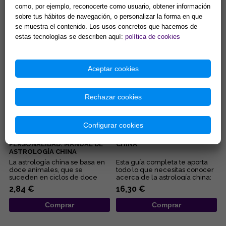
MEJOR
...
Disciplinados y cordiales: ésas
como, por ejemplo, reconocerte como usuario, obtener información
son dos de las características
sobre tus hábitos de navegación, o personalizar la forma en que
de las personas nacidas bajo el
se muestra el contenido. Los usos concretos que hacemos de
signo del Buey ...
21,11 €
2,84 €
estas tecnologías se describen aquí:
política de cookies
Comprar
Comprar
Aceptar cookies
Rechazar cookies
Configurar cookies
CÓMO... DESCUBRIR SU
LA BIBLIA DE LA ASTROLOGÍA
PERSONALIDAD: MANUAL DE
CHINA
ASTROLOGÍA CHINA
La astrología china se basa en
Esta guía completa te aporta
doce animales, que se
todo lo que necesitas conocer
suceden en ciclos de doce
acerca de la astrología china:
años y marcan la personalidad
describe los doce an...
2,84 €
16,30 €
d...
Comprar
Comprar