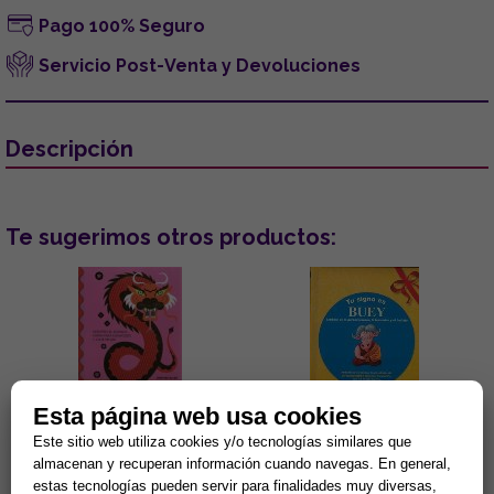
Pago 100% Seguro
Servicio Post-Venta y Devoluciones
Descripción
Te sugerimos otros productos:
Esta página web usa cookies
Este sitio web utiliza cookies y/o tecnologías similares que
ASTROLOGÍA CHINA:
TU SIGNO ES BUEY
almacenan y recuperan información cuando navegas. En general,
DESCIFRA EL ZODÍACO CHINO
PARA CONOCERTE Y VIVIR
estas tecnologías pueden servir para finalidades muy diversas,