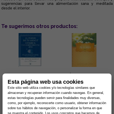
sugerencias para llevar una alimentación sana y meditada
desde el interior.
Te sugerimos otros productos:
EL PODER DE TU MENTE
ALEGRÍA
CÓSMICA Y SUS
Esta página web usa cookies
SORPRENDENTES LEYES
Este sitio web utiliza cookies y/o tecnologías similares que
La fe, la sanación, el contacto
Esta deliciosa colección de
con la mente cósmica, el
libritos en formato bolsillo te
almacenan y recuperan información cuando navegas. En general,
coraje, la seguridad... Éstas son
acercará a los pensamientos
estas tecnologías pueden servir para finalidades muy diversas,
algunas de las quin...
de Elizabeth Clare Pro...
13,46 €
8,65 €
como, por ejemplo, reconocerte como usuario, obtener información
sobre tus hábitos de navegación, o personalizar la forma en que
Comprar
Comprar
se muestra el contenido. Los usos concretos que hacemos de