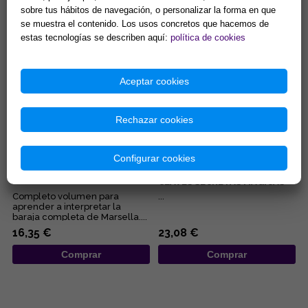
embarazo, de los negocios,
manuales para iniciarnos en las
sobre tus hábitos de navegación, o personalizar la forma en que
del pleito, de la salud... Éstas...
diferentes disciplinas
15,38 €
9,62 €
esotérica...
se muestra el contenido. Los usos concretos que hacemos de
estas tecnologías se describen aquí:
política de cookies
Comprar
Comprar
Aceptar cookies
Rechazar cookies
Configurar cookies
EL TAROT DE MARSELLA, AL
TAROT DE MARSELLA:
DESCUBIERTO
SIMBOLOGÍA DINÁMICA Y
CLAVES SECRETAS MÁGICAS
Completo volumen para
...
aprender a interpretar la
baraja completa de Marsella....
16,35 €
23,08 €
Comprar
Comprar