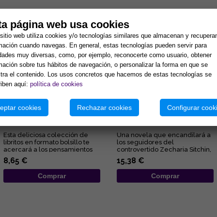
tos:
ta página web usa cookies
sitio web utiliza cookies y/o tecnologías similares que almacenan y recupera
mación cuando navegas. En general, estas tecnologías pueden servir para
idades muy diversas, como, por ejemplo, reconocerte como usuario, obtener
mación sobre tus hábitos de navegación, o personalizar la forma en que se
ra el contenido. Los usos concretos que hacemos de estas tecnologías se
iben aquí:
política de cookies
eptar cookies
Rechazar cookies
Configurar cook
ALEGRÍA
EL REY QUE SE NEGÓ A MORIR
Esta deliciosa colección de
Una novela que encandilará a
libritos en formato bolsillo te
los seguidores del
acercará a los pensamientos
controvertido Zecharia Sitchin,
de Elizabeth Clare Pro...
pues en ella combina sus
8,65 €
15,38 €
obses...
Comprar
Comprar