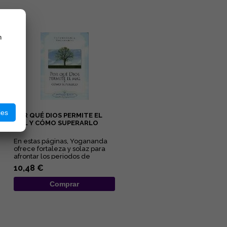
n
ies
POR QUÉ DIOS PERMITE EL
MAL Y CÓMO SUPERARLO
En estas páginas, Yogananda
ofrece fortaleza y solaz para
afrontar los periodos de
adversidad al esclarecer lo...
10,48 €
Comprar