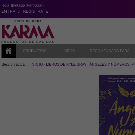
Hola,
Invitado
(Particular)
ENTRA / REGÍSTRATE
PRODUCTOS
LIBROS
RECOMENDADO PARA
Sección actual:
INICIO
LIBROS DE KYLE GRAY
ÁNGELES Y NÚMEROS: ME