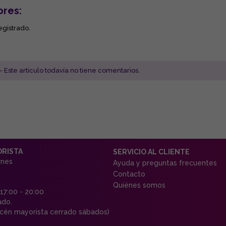
ores:
egistrado.
- Este articulo todavía no tiene comentarios.
ORISTA
SERVICIO AL CLIENTE
rnes
Ayuda y preguntas frecuentes
Contacto
Quiénes somos
 17:00 - 20:00
ado.
én mayorista cerrado sábados)