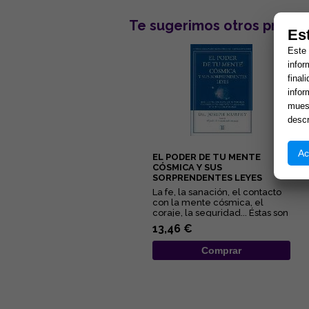
Te sugerimos otros produc
Es
Este 
infor
final
infor
muest
descr
Ac
EL PODER DE TU MENTE
CÓSMICA Y SUS
SORPRENDENTES LEYES
La fe, la sanación, el contacto
con la mente cósmica, el
coraje, la seguridad... Éstas son
algunas de las quin...
13,46 €
Comprar