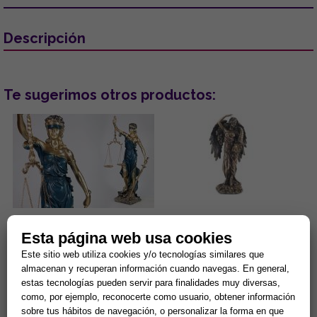
Descripción
Te sugerimos otros productos:
FIGURA DIOSA JUSTICIA
FIGURA SEÑORA FORTUNA 28
Esta página web usa cookies
COLOR DORADO Y AZUL 70 CM
CM
RESINA
Este sitio web utiliza cookies y/o tecnologías similares que
La Diosa de la Justicia es la
Figura de resina color bronce....
almacenan y recuperan información cuando navegas. En general,
guardiana del karma universal
estas tecnologías pueden servir para finalidades muy diversas,
y del equilibrio cósmico.
como, por ejemplo, reconocerte como usuario, obtener información
Representa la ley Divina...
79,90 €
76,16 €
sobre tus hábitos de navegación, o personalizar la forma en que