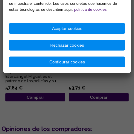
Comprar
Comprar
se muestra el contenido. Los usos concretos que hacemos de
estas tecnologías se describen aquí:
política de cookies
Aceptar cookies
Rechazar cookies
FIGURA ARCANGEL MIGUEL 24
FIGURA OYA 24X10.5X8.5 CM
CM
Configurar cookies
Figura de resina color bronce.
...
El arcángel Miguel es el
patrono de los policías y su
insignia es el valor, la ...
57,84 €
53,71 €
Comprar
Comprar
Opiniones de los compradores: