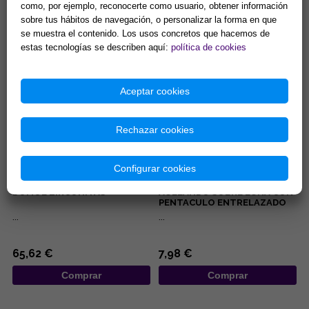
...
Manipura, chakra del ombligo,
como, por ejemplo, reconocerte como usuario, obtener información
chakra del plexo solar: Se
sobre tus hábitos de navegación, o personalizar la forma en que
encuentra en la parte superior
del abdomen en la zona...
se muestra el contenido. Los usos concretos que hacemos de
5,00 €
8,42 €
estas tecnologías se describen aquí:
política de cookies
Comprar
Comprar
Aceptar cookies
Rechazar cookies
Configurar cookies
COLGANTE PLATA MISU-
COLGANTE ACERO LOBO
DOMOE ZIRCONITAS
AULLANDO SOBRE LUNA CON
PENTACULO ENTRELAZADO
...
...
65,62 €
7,98 €
Comprar
Comprar