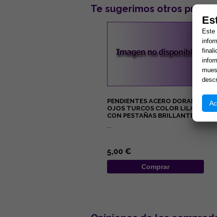
Te sugerimos otros produc
Es
Este 
infor
final
infor
muest
descr
PENDIENTES ACERO DORADO
Ac
OJOS TURCOS COLOR LILA
CON PESTAÑAS BRILLANTES
...
5,00 €
Comprar