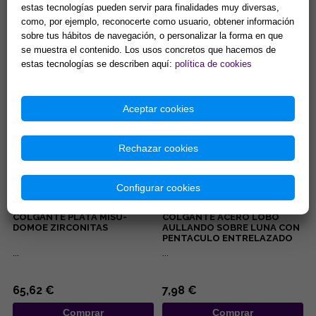
OJOS TURCOS COLOR LILA
MANIPURA PLEXO SOLAR.
estas tecnologías pueden servir para finalidades muy diversas,
CON PESTAÑAS BRILLANTES
(PARA DONUT)
como, por ejemplo, reconocerte como usuario, obtener información
...
Manipura, chakra del ombligo,
sobre tus hábitos de navegación, o personalizar la forma en que
chakra del plexo solar: Se
se muestra el contenido. Los usos concretos que hacemos de
encuentra en la parte superior
del abdomen en la zona...
estas tecnologías se describen aquí:
política de cookies
5,00 €
8,42 €
Comprar
Comprar
Aceptar cookies
Rechazar cookies
Configurar cookies
COLGANTE PLATA MISU-
COLGANTE ACERO LOBO
DOMOE ZIRCONITAS
AULLANDO SOBRE LUNA CON
PENTACULO ENTRELAZADO
...
...
65,62 €
7,98 €
Comprar
Comprar