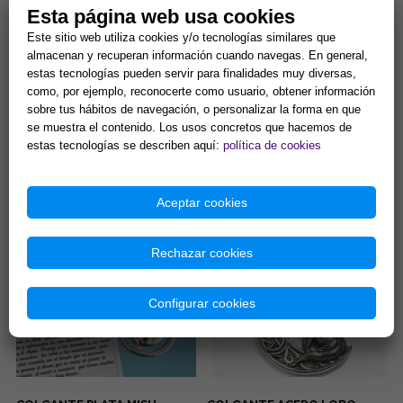
Esta página web usa cookies
Este sitio web utiliza cookies y/o tecnologías similares que
almacenan y recuperan información cuando navegas. En general,
estas tecnologías pueden servir para finalidades muy diversas,
como, por ejemplo, reconocerte como usuario, obtener información
sobre tus hábitos de navegación, o personalizar la forma en que
PENDIENTES ACERO DORADO
COLGANTE ACERO 3º CHAKRA
se muestra el contenido. Los usos concretos que hacemos de
OJOS TURCOS COLOR LILA
MANIPURA PLEXO SOLAR.
estas tecnologías se describen aquí:
política de cookies
CON PESTAÑAS BRILLANTES
(PARA DONUT)
...
Manipura, chakra del ombligo,
chakra del plexo solar: Se
encuentra en la parte superior
Aceptar cookies
del abdomen en la zona...
5,00 €
8,42 €
Comprar
Comprar
Rechazar cookies
Configurar cookies