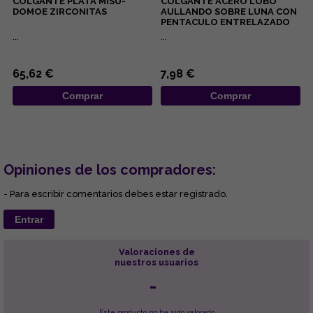
COLGANTE PLATA MISU-
COLGANTE ACERO LOBO
DOMOE ZIRCONITAS
AULLANDO SOBRE LUNA CON
PENTACULO ENTRELAZADO
...
...
65,62 €
7,98 €
Comprar
Comprar
Opiniones de los compradores:
- Para escribir comentarios debes estar registrado.
Entrar
Valoraciones de
nuestros usuarios
-
Este producto no ha sido valorado