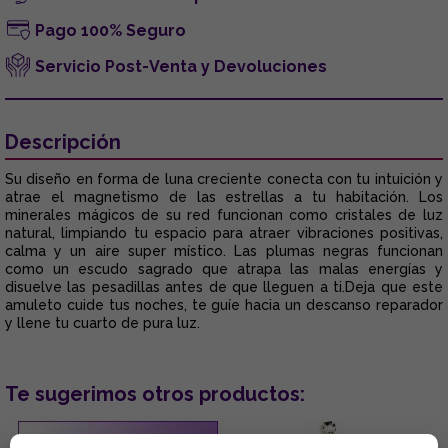
Pago 100% Seguro
Servicio Post-Venta y Devoluciones
Descripción
Su diseño en forma de luna creciente conecta con tu intuición y
atrae el magnetismo de las estrellas a tu habitación. Los
minerales mágicos de su red funcionan como cristales de luz
natural, limpiando tu espacio para atraer vibraciones positivas,
calma y un aire super místico. Las plumas negras funcionan
como un escudo sagrado que atrapa las malas energías y
disuelve las pesadillas antes de que lleguen a ti.Deja que este
amuleto cuide tus noches, te guíe hacia un descanso reparador
y llene tu cuarto de pura luz.
Te sugerimos otros productos: