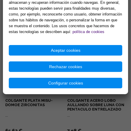
almacenan y recuperan información cuando navegas. En general,
estas tecnologías pueden servir para finalidades muy diversas,
PENDIENTES ACERO DORADO
COLGANTE ACERO 3º CHAKRA
OJOS TURCOS COLOR LILA
MANIPURA PLEXO SOLAR.
como, por ejemplo, reconocerte como usuario, obtener información
CON PESTAÑAS BRILLANTES
(PARA DONUT)
sobre tus hábitos de navegación, o personalizar la forma en que
...
Manipura, chakra del ombligo,
se muestra el contenido. Los usos concretos que hacemos de
chakra del plexo solar: Se
estas tecnologías se describen aquí:
política de cookies
encuentra en la parte superior
del abdomen en la zona...
5,00 €
8,42 €
Comprar
Comprar
Aceptar cookies
Rechazar cookies
Configurar cookies
COLGANTE PLATA MISU-
COLGANTE ACERO LOBO
DOMOE ZIRCONITAS
AULLANDO SOBRE LUNA CON
PENTACULO ENTRELAZADO
...
...
65,62 €
7,98 €