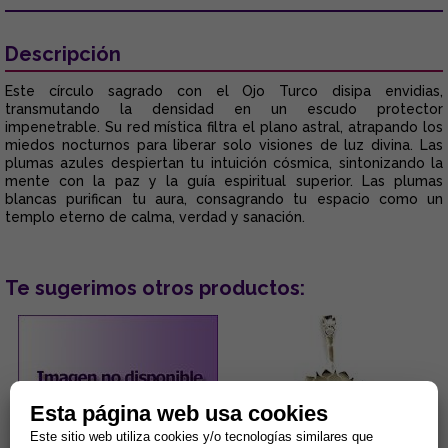
Descripción
Este círculo sagrado con el Ojo Turco disipa envidias,
transmutando la densidad en un escudo protector
impenetrable. Su red mística filtra el plano astral, atrapando los
miedos nocturnos para liberar solo visiones de luz divina. Las
plumas azules despiertan tu intuición cósmica, sintonizando la
mente con la paz y la guía espiritual superior. Las plumas
blancas purifican tu aura, consagrando tu espacio como un
templo eterno de calma, verdad y sanación.
Te sugerimos otros productos:
Esta página web usa cookies
Este sitio web utiliza cookies y/o tecnologías similares que