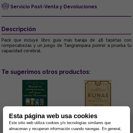
Servicio Post-Venta y Devoluciones
Descripción
Pack que incluye libro guía más baraja de 48 tarjetas con
rompecabezas y un juego de Tangrampara ponrer a prueba tu
capacidad cerebral.
Te sugerimos otros productos:
Esta página web usa cookies
Este sitio web utiliza cookies y/o tecnologías similares que
MANUAL DE INTERPRETACIÓN
RUNAS PARA PRINCIPIANTES:
almacenan y recuperan información cuando navegas. En general,
DEL TAROT CON LOS 78
GUÍA DE LA MAGIA Y LA