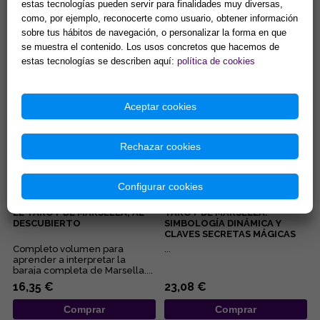
estas tecnologías pueden servir para finalidades muy diversas,
ARCANOS
ADIVINACIÓN RÚNICA
como, por ejemplo, reconocerte como usuario, obtener información
Lectura de la boda o
Lisa Charberlain sigue
sobre tus hábitos de navegación, o personalizar la forma en que
convivencia de la pareja, del
ofreciédonos prácticos
embarazo, de los negocios,
se muestra el contenido. Los usos concretos que hacemos de
manuales para iniciarnos en las
del pleito, de la salud... Éstas...
diferentes disciplinas
estas tecnologías se describen aquí:
política de cookies
15,38 €
9,62 €
esotérica...
Comprar
Comprar
Aceptar cookies
Rechazar cookies
Configurar cookies
EL TAROT DE MARSELLA, AL
TAROT DE MARSELLA:
DESCUBIERTO
SIMBOLOGÍA DINÁMICA Y
CLAVES SECRETAS MÁGICAS
Completo volumen para
...
aprender a interpretar la
baraja completa de Marsella....
16,35 €
23,08 €
Comprar
Comprar