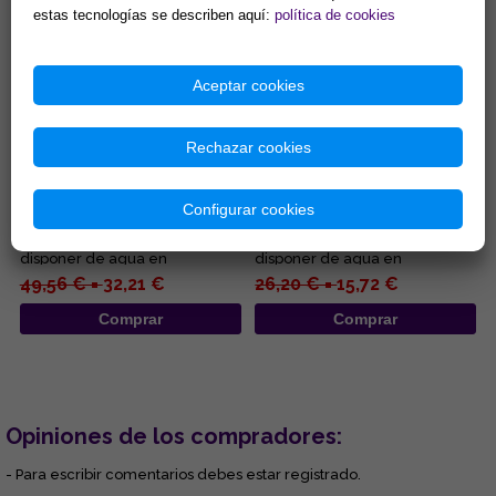
estas tecnologías se describen aquí:
política de cookies
Aceptar cookies
Rechazar cookies
FUENTE RESINA BUNDA
FUENTE RESINA BUDA
MONJE EN FLOR DE LOTO
MEDITACION 16x20CM
GRANDE 25X25CM
Configurar cookies
Una fuente no solo es un
Una fuente no solo es un
elemento de decoración:
elemento de decoración:
disponer de agua en
disponer de agua en
movimiento en tu casa o
movimiento en tu casa o
49,56 € =
32,21 €
26,20 € =
15,72 €
negocio es una ma...
negocio es una ma...
Comprar
Comprar
Opiniones de los compradores:
- Para escribir comentarios debes estar registrado.