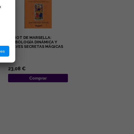
n
TAROT DE MARSELLA:
SIMBOLOGÍA DINÁMICA Y
CLAVES SECRETAS MÁGICAS
ies
...
23,08 €
Comprar