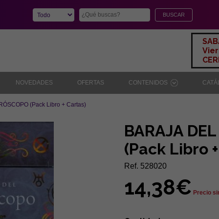
SAB
Vier
CERR
NOVEDADES
OFERTAS
CONTENIDOS
CAT
ÓSCOPO (Pack Libro + Cartas)
BARAJA DE
(Pack Libro +
Ref. 528020
14,38€
Precio si