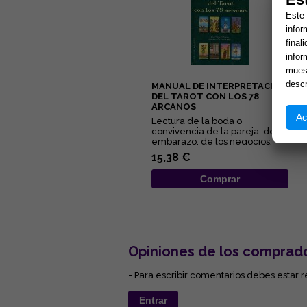
Este 
infor
final
infor
muest
descr
MANUAL DE INTERPRETACIÓN
DEL TAROT CON LOS 78
ARCANOS
Ac
Lectura de la boda o
convivencia de la pareja, del
embarazo, de los negocios,
del pleito, de la salud... Éstas...
15,38 €
Comprar
Opiniones de los comprad
- Para escribir comentarios debes estar r
Entrar