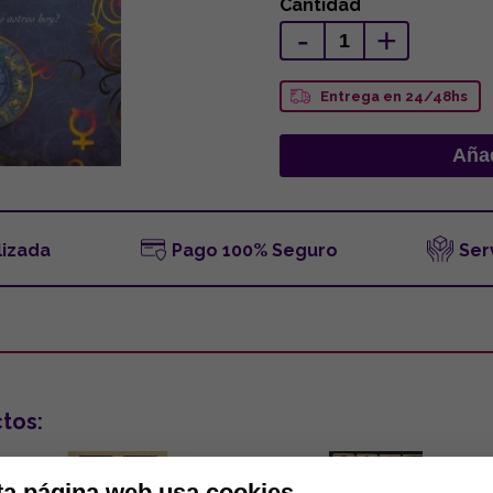
Cantidad
-
+
Entrega en 24/48hs
lizada
Pago 100% Seguro
Ser
tos:
ta página web usa cookies