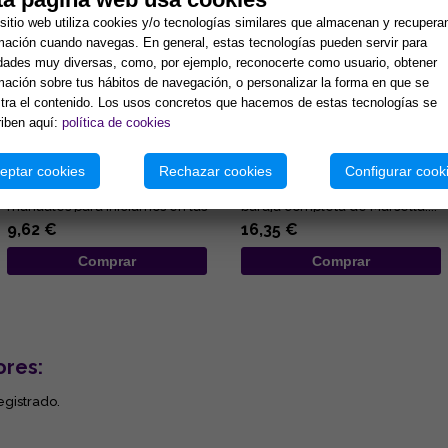
sitio web utiliza cookies y/o tecnologías similares que almacenan y recupera
mación cuando navegas. En general, estas tecnologías pueden servir para
idades muy diversas, como, por ejemplo, reconocerte como usuario, obtener
mación sobre tus hábitos de navegación, o personalizar la forma en que se
ra el contenido. Los usos concretos que hacemos de estas tecnologías se
iben aquí:
política de cookies
RUNAS PARA PRINCIPIANTES:
EL TAROT DE MARSELLA, AL
GUÍA DE LA MAGIA Y LA
DESCUBIERTO
ADIVINACIÓN RÚNICA
eptar cookies
Rechazar cookies
Configurar cook
Lisa Charberlain sigue
Completo volumen para
ofreciédonos prácticos
aprender a interpretar la
manuales para iniciarnos en las
baraja completa de Marsella....
diferentes disciplinas
9,62 €
16,35 €
esotérica...
Comprar
Comprar
ores:
egistrado.