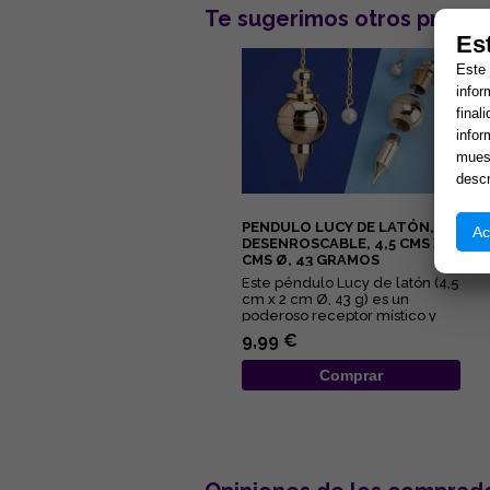
Te sugerimos otros produc
Es
Este 
infor
final
infor
muest
descr
PENDULO LUCY DE LATÓN,
Ac
DESENROSCABLE, 4,5 CMS X 2
CMS Ø, 43 GRAMOS
Este péndulo Lucy de latón (4,5
cm x 2 cm Ø, 43 g) es un
poderoso receptor místico y
canalizador de alta vibra...
9,99 €
Comprar