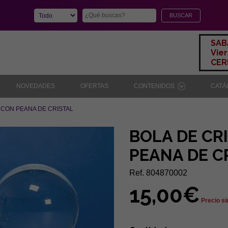
SAB
Vier
CERR
NOVEDADES
OFERTAS
CONTENIDOS
CAT
 CON PEANA DE CRISTAL
BOLA DE CR
PEANA DE C
Ref. 804870002
15,00€
Precio si