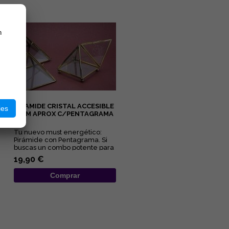
n
PIRAMIDE CRISTAL ACCESIBLE
ies
13CM APROX C/PENTAGRAMA
Tu nuevo must energético:
Pirámide con Pentagrama. Si
buscas un combo potente para
limpiar y proteger tu energ...
19,90 €
Comprar