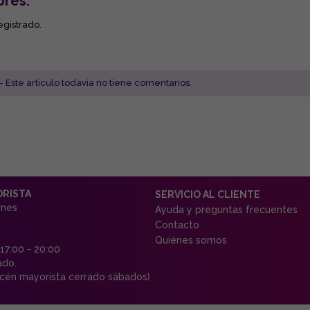
ores:
egistrado.
- Este articulo todavía no tiene comentarios.
ORISTA
SERVICIO AL CLIENTE
rnes
Ayuda y preguntas frecuentes
Contacto
Quiénes somos
 17:00 - 20:00
ado.
én mayorista cerrado sábados)