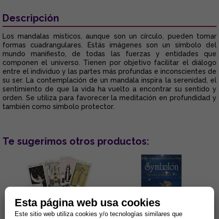
Descripción
Los mandalas místicos, aunque son un círculo, pueden tomar
formas cuadrangulares. Estás imágenes son un símbolo del
mundo manifiesto, de todas las fuerzas y entidades que
componen el universo. Tienen por objetivo facilitar el diálogo
entre el individuo y las partes más profundas e inconscientes de
su ser. La contemplación de un mandala inspira la serenidad, el
sentimiento de que la vida ha vuelto a encontrar su sentido y
orden. Se utiliza para favorecer la meditación en profundidad y
también como símbolo protector.
Te sugerimos otros productos:
Esta página web usa cookies
Este sitio web utiliza cookies y/o tecnologías similares que