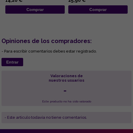
14,20 €
25,96 €
This ...
Comprar
Comprar
Opiniones de los compradores:
- Para escribir comentarios debes estar registrado.
Entrar
Valoraciones de
nuestros usuarios
-
Este producto no ha sido valorado
- Este articulo todavía no tiene comentarios.