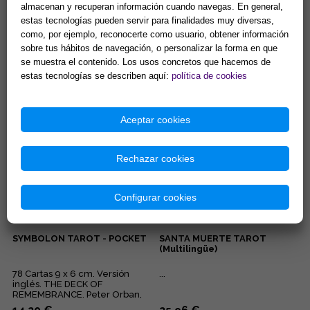
almacenan y recuperan información cuando navegas. En general,
estas tecnologías pueden servir para finalidades muy diversas,
TAROT DE CARLOTYDES
SYMBOLON TAROT - The
deck of Remembrance
como, por ejemplo, reconocerte como usuario, obtener información
sobre tus hábitos de navegación, o personalizar la forma en que
78 cartas con instrucciones.
78 cartas, 12 x 8 cm. Esta
se muestra el contenido. Los usos concretos que hacemos de
Medidas de las cartas: 6 x
cubierta llega a los recuerdos
estas tecnologías se describen aquí:
política de cookies
11cm....
del alma, de la astrología,
ideas personales, y el s...
15,63 €
18,93 €
Comprar
Comprar
Aceptar cookies
Rechazar cookies
Configurar cookies
SYMBOLON TAROT - POCKET
SANTA MUERTE TAROT
(Multilingüe)
78 Cartas 9 x 6 cm. Versión
...
inglés. THE DECK OF
REMEMBRANCE. Peter Orban,
Ingrid Zinnel and Thea Weller.