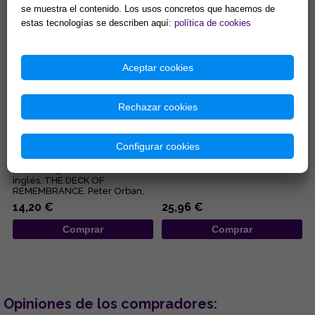
se muestra el contenido. Los usos concretos que hacemos de
Comprar
Comprar
estas tecnologías se describen aquí:
política de cookies
Aceptar cookies
Rechazar cookies
SYMBOLON TAROT - POCKET
SANTA MUERTE TAROT
(Multilingüe)
Configurar cookies
78 Cartas 9 x 6 cm. Versión
...
inglés. THE DECK OF
REMEMBRANCE. Peter Orban,
Ingrid Zinnel and Thea Weller.
14,20 €
25,96 €
This ...
Comprar
Comprar
Opiniones de los compradores: