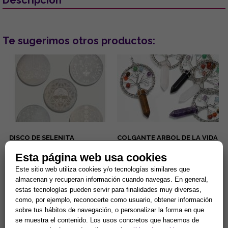
Te sugerimos otros productos:
DISCO DE SELENITA
COLGANTE ARBOL DE LA VIDA
GRABADO. MODELOS
7 CHAKRAS Y PUNTA MINERAL
SURTIDOS (15 cm.)
(MINERALES SURTIDOS)
Esta página web usa cookies
Gran capacidad para la
Lleva contigo un poderoso
Este sitio web utiliza cookies y/o tecnologías similares que
limpieza de minerales y
amuleto de armonía y
energias negativas.
protección que combina la
almacenan y recuperan información cuando navegas. En general,
Propiedades purificantes y
fuerza de la naturaleza con el
7,90 €
5,90 €
estas tecnologías pueden servir para finalidades muy diversas,
protectoras....
poder ...
como, por ejemplo, reconocerte como usuario, obtener información
Comprar
Comprar
sobre tus hábitos de navegación, o personalizar la forma en que
se muestra el contenido. Los usos concretos que hacemos de