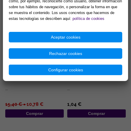
como, por ejemplo, reconocerte como usuario, obtener información
pentagrama de 8 x 10 cm (150
gramos) es una herramienta
sobre tus hábitos de navegación, o personalizar la forma en que
esotérica para el uso en alta...
14,90 €
13,94 €
se muestra el contenido. Los usos concretos que hacemos de
estas tecnologías se describen aquí:
política de cookies
Comprar
Comprar
Aceptar cookies
Rechazar cookies
Configurar cookies
INCENSARIO MADERA
INCENSARIOS DE MADERA 25,5
REDONDO 10X11CM
CM
...
...
15,40 € =
10,78 €
1,04 €
Comprar
Comprar