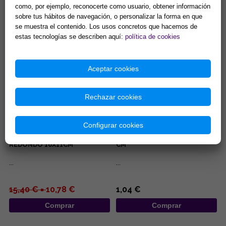
El mortero de madera con
...
como, por ejemplo, reconocerte como usuario, obtener información
pentagrama de 8 x 10 cm (150
sobre tus hábitos de navegación, o personalizar la forma en que
gramos) es una herramienta
se muestra el contenido. Los usos concretos que hacemos de
esotérica para el uso en alta...
14,90 €
13,94 €
estas tecnologías se describen aquí:
política de cookies
Comprar
Comprar
Aceptar cookies
Rechazar cookies
Configurar cookies
INCENSARIO MADERA
INCENSARIOS DE MADERA 25,5
REDONDO 10X11CM
CM
...
...
15,40 € =
10,78 €
1,04 €
Comprar
Comprar