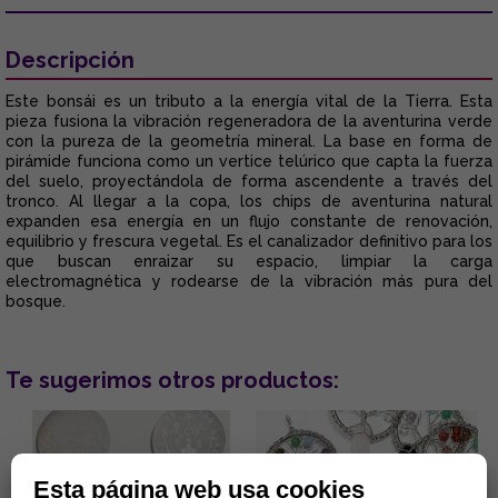
Descripción
Este bonsái es un tributo a la energía vital de la Tierra. Esta
pieza fusiona la vibración regeneradora de la aventurina verde
con la pureza de la geometría mineral. La base en forma de
pirámide funciona como un vertice telúrico que capta la fuerza
del suelo, proyectándola de forma ascendente a través del
tronco. Al llegar a la copa, los chips de aventurina natural
expanden esa energía en un flujo constante de renovación,
equilibrio y frescura vegetal. Es el canalizador definitivo para los
que buscan enraizar su espacio, limpiar la carga
electromagnética y rodearse de la vibración más pura del
bosque.
Te sugerimos otros productos:
Esta página web usa cookies