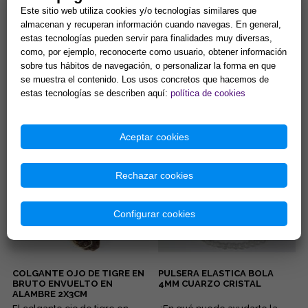
Este sitio web utiliza cookies y/o tecnologías similares que
almacenan y recuperan información cuando navegas. En general,
estas tecnologías pueden servir para finalidades muy diversas,
como, por ejemplo, reconocerte como usuario, obtener información
DISCO DE SELENITA
COLGANTE ARBOL DE LA VIDA
sobre tus hábitos de navegación, o personalizar la forma en que
GRABADO. MODELOS
7 CHAKRAS Y PUNTA MINERAL
SURTIDOS (15 cm.)
(MINERALES SURTIDOS)
se muestra el contenido. Los usos concretos que hacemos de
Gran capacidad para la
Lleva contigo un poderoso
estas tecnologías se describen aquí:
política de cookies
limpieza de minerales y
amuleto de armonía y
energias negativas.
protección que combina la
Propiedades purificantes y
fuerza de la naturaleza con el
7,90 €
5,90 €
protectoras....
poder ...
Aceptar cookies
Comprar
Comprar
Rechazar cookies
Configurar cookies
COLGANTE OJO DE TIGRE EN
PULSERA ELASTICA BOLA
BRUTO ENVUELTO EN
4MM CUARZO CRISTAL
ALAMBRE 2X3CM