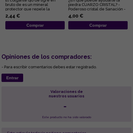
El colgante ojo de tigre en
¿En qué puede ayudarte la
bruto de es un mineral
piedra CUARZO CRISTAL? -
protector que repele la
Poderoso cristal de Sanación -
negatividad, potencia la fuerza
Limpia y purifica a nivel ...
2,44 €
4,00 €
de ...
Comprar
Comprar
Opiniones de los compradores:
- Para escribir comentarios debes estar registrado.
Entrar
Valoraciones de
nuestros usuarios
-
Este producto no ha sido valorado