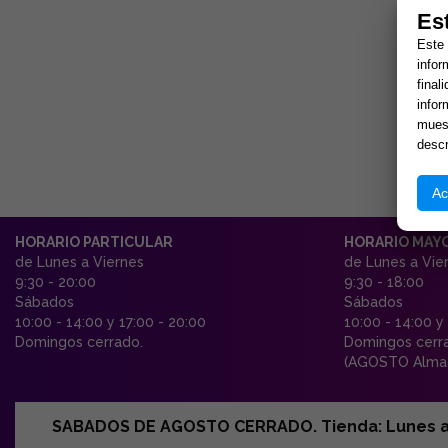
Es
Este 
infor
final
infor
muest
descr
Ac
HORARIO PARTICULAR
HORARIO MAY
de Lunes a Viernes
de Lunes a Vie
9:30 - 20:00
9:30 - 18:00
Sábados
Sábados
10:00 - 14:00 y 17:00 - 20:00
10:00 - 14:00 y
Domingos cerrado.
Domingos cerr
(AGOSTO Almac
SABADOS DE AGOSTO CERRADO. Tienda: Lunes a Vi