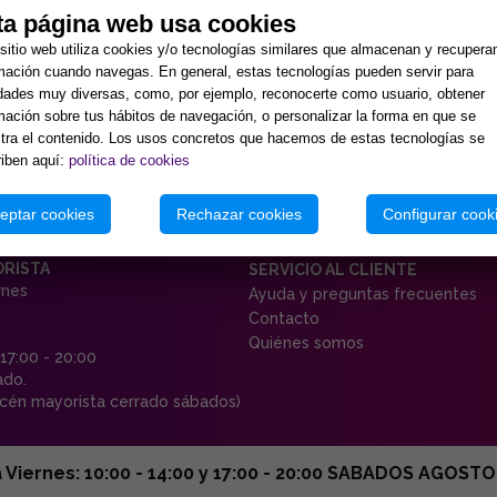
ta página web usa cookies
sitio web utiliza cookies y/o tecnologías similares que almacenan y recupera
mación cuando navegas. En general, estas tecnologías pueden servir para
idades muy diversas, como, por ejemplo, reconocerte como usuario, obtener
mación sobre tus hábitos de navegación, o personalizar la forma en que se
ra el contenido. Los usos concretos que hacemos de estas tecnologías se
iben aquí:
política de cookies
eptar cookies
Rechazar cookies
Configurar cook
ORISTA
SERVICIO AL CLIENTE
rnes
Ayuda y preguntas frecuentes
Contacto
Quiénes somos
 17:00 - 20:00
ado.
én mayorista cerrado sábados)
ernes: 10:00 - 14:00 y 17:00 - 20:00 SABADOS AGOSTO C